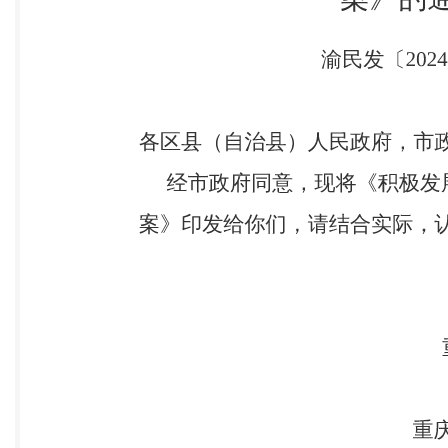
县 因地制宜、先行先试，积极探索老年人可负担、市场主
餐服务体系更加健全，城 乡服务质效实现较大幅度提
广泛开 展。 到 2026 年底，覆盖城乡、布局均衡
餐服务圈基本形成，农村助餐服务范围持续扩大， 老年
闲置资源优化布局。综合考虑老年人口 规模、就餐需
划。重点在居民聚集 区、困难老人集中区、交通便利
政局、市规划自然资源局、市住房城乡建委、各区县人民
宜探索发展模式。坚持政府引导、社会参 与、市场运作
设老年食堂，就近就便 解决老年人用餐不便问题。鼓励“
的 社会餐饮企业、物业服务企业、自动制售餐饮企业
索“单位学校+”，推动有条件的学校和单位食 堂向老
委、市市场监管局、市教 委） （三）完善制度促进规
牌，并在室外 醒目位置悬挂标识。支持老年食堂开展适
毒碗柜、有保鲜冰柜、有留样冰箱、有供暖降温设备、
数多、群众满意度高的示范老年食 堂。（责任单位：市