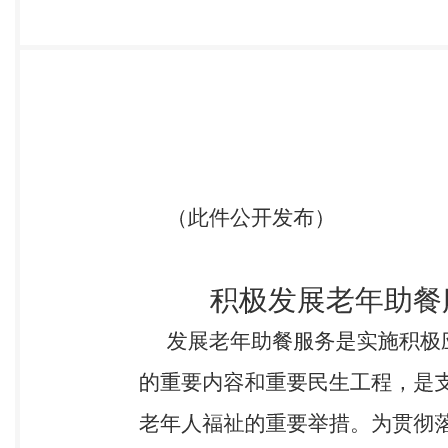
期更新食谱，有条件的可提供符合相关标准的老年营养
起来，把老年食堂打造成社区居家养老 服务的重要阵地
悦养老”平台，搭建 老年助餐服务模块，促进助餐服
网络餐饮平台 APP 开展订餐、配餐、送餐，由网络平
卡通”助餐消费，实现养老助餐支付方式多 元化。（责
质服务品牌。引导老年食堂进行标准化建 设、规范化
任，提供质优价廉、老 年人信得过的助餐服务，形成规
撑 （十一）提供设施场地支持。在新建城区和居住区配
解决老年食堂建设或场地使用问题。可 按规定履行相
用于开展老年助餐 服务。（责任单位：市住房城乡建委
立“个人出一点、企业让 一点、政府补一点、集体添一
次和 质量、老年人满意度等，给予运营补助或综合奖补
税、城镇土地使用税，减计应纳税所得额，增 值税小
合条件的老年助餐服务机 构，用水、用电、用气按规
市税 务局、市民政局） （十三）完善价格管理制度