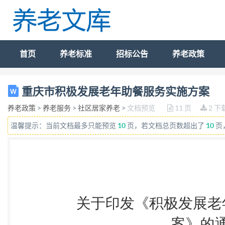
首页
养老标准
招标公告
养老政策
关于印发《积极发展老年助餐服务实施方 案》的通知 渝
重庆市积极发展老年助餐服务实施方案
经市政府同意，现将《积极发展老年助餐服务实施方 案
养老政策
>
养老服务
>
社区居家养老
>
文档预览
11 页
2 下
委员会 重庆市财政局 重庆市人力资源和社会保障局 重
温馨提示：当前文档最多只能预览
10
页，若文档总页数超出了
10
页
市商务委员会 重庆市应急管理局 重庆市市场监督管理
2024 年 7 月 23 日 （此件公开发布） 积极
内容和重要民生工程，是支持居家社区养老、增进 老年
服务行动方案》精神和市委、市 政府工作要求，结合我
指导，深入贯 彻党的二十大精神和党中央、国务院决策
筹、保障基本，因地制宜、精准施策，尽力而为、量 
助餐服务网络，推动老年助餐服 务方便可及、经济实惠、