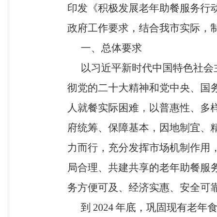
服务 的老年人给予差异化补贴。优惠范围、方式和标准
餐服务纳入当地基本养老服务清单。（责任 单位：市财
要依职责联合开展抽查 检查，按规定公布食品安全日
情 况，适时调整对老年助餐服务机构的扶持政策。切实
患，完善应急处置预案，严守安全底线。对 不落实安
应急管理局、市消防救援 局、市民政局） （十五）加
老年助餐服务机构应 当按照法律法规和食品安全标准
极运用“餐饮安全在线”应用进行数字化食品安全管理
资质的供餐单位并与供餐单位签订供餐合 同，指定专
险。（责任单位：市 市场监管局、市民政局） （十六
餐饮服务相关过程，通过 “互联网+明厨亮灶+AI 识
本辖 区老年助餐服务机构名册，畅通投诉举报渠道，依
老年助餐服务保障 （十七）加强组织领导。各区县要建
工作机制，把发展老年助餐服务纳入养老服务体系建设
要做好辖区内老年助餐服务工作的 资源统筹、组织实