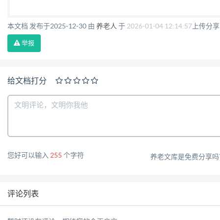
本文档 发布于2025-12-30 由
养老人
于
2026-01-04 12:14:57
上传分享
举报
给文档打分
您好可以输入
255
个字符
养老文库是免费分享吗？
评论列表